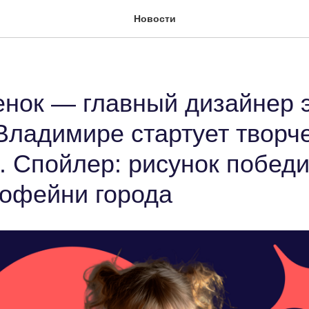
Новости
нок — главный дизайнер э
 Владимире стартует творч
 Спойлер: рисунок побед
кофейни города