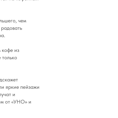
льшего, чем
 радовать
ра.
 кофе из
 только
одскажет
ли яркие пейзажи
лучат и
ем от «УНО» и