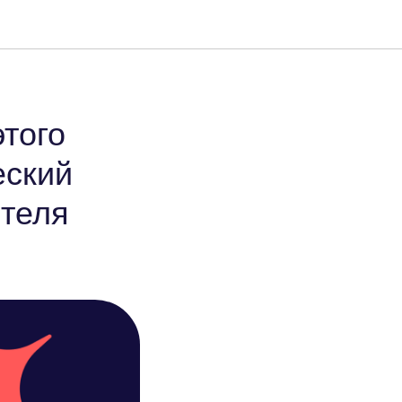
того
еский
ителя