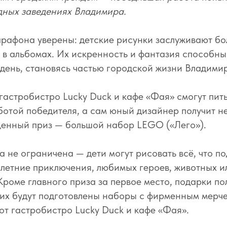
дных заведениях Владимира.
рафона уверены: детские рисунки заслуживают бо
 в альбомах. Их искренность и фантазия способны
день, становясь частью городской жизни Владими
 гастробистро Lucky Duck и кафе «Фая» смогут пить
ботой победителя, а сам юный дизайнер получит не
ценный приз — большой набор LEGO («Лего»).
а не ограничена — дети могут рисовать всё, что п
 летние приключения, любимых героев, животных и
Кроме главного приза за первое место, подарки по
них будут подготовлены наборы с фирменным мерч
от гастробистро Lucky Duck и кафе «Фая».