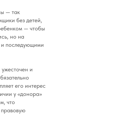
мы — так
мщики без детей,
 ребенком — чтобы
сь, но на
я и последующими
 ужесточен и
обязательно
пляет его интерес
личии у «донора»
м, что
 правовую