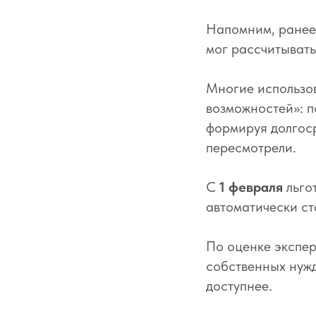
Напомним, ранее
мог рассчитывать
Многие использов
возможностей»: п
формируя долгоср
пересмотрели.
С
1 февраля
льго
автоматически с
По оценке эксперт
собственных нужд
доступнее
.