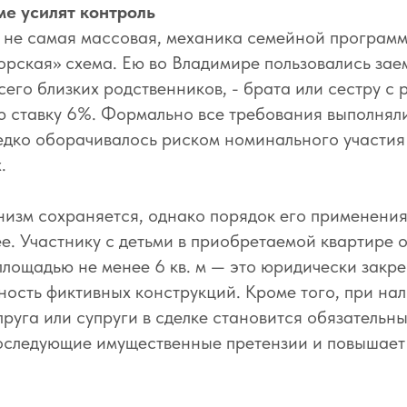
ме усилят контроль
и не самая массовая, механика семейной програм
рская» схема. Ею во Владимире пользовались зае
сего близких родственников, - брата или сестру с
ю ставку 6%. Формально все требования выполняли
редко оборачивалось риском номинального участи
.
низм сохраняется, однако порядок его применения
е. Участнику с детьми в приобретаемой квартире 
площадью не менее 6 кв. м — это юридически закре
ность фиктивных конструкций. Кроме того, при на
пруга или супруги в сделке становится обязательны
оследующие имущественные претензии и повышает