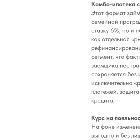
Комбо-ипотека с
Этот формат займ
семейной програм
ставку 6%, но и 
как отдельная «р
рефинансировани
сегмент, что фак
заемщика несправ
сохраняется без
исключительно «р
платежей, защита
кредита.
Курс на лояльно
На фоне изменени
выгодно и без ли