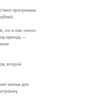
йствия программы
рублей.
, но и как «окно
под аренду —
вила
ов, второй
пает жилье для
рограмму