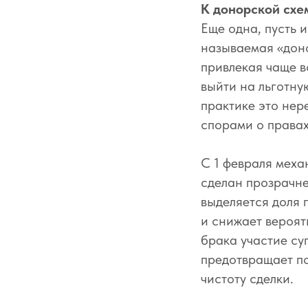
К донорской схе
Еще одна, пусть 
называемая «доно
привлекая чаще в
выйти на льготну
практике это не
спорами о правах
С 1 февраля меха
сделан прозрачне
выделяется доля 
и снижает вероят
брака участие су
предотвращает п
чистоту сделки.