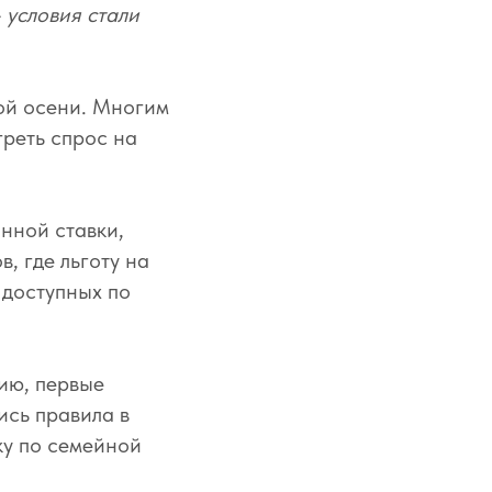
 условия стали
ой осени. Многим
греть спрос на
нной ставки,
, где льготу на
, доступных по
нию, первые
ись правила в
ку по семейной