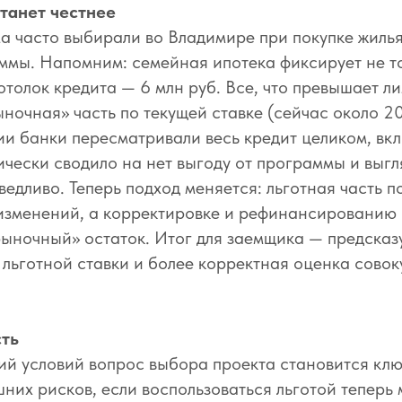
танет честнее
а часто выбирали во Владимире при покупке жиль
мы. Напомним: семейная ипотека фиксирует не т
потолок кредита — 6 млн руб. Все, что превышает л
ыночная» часть по текущей ставке (сейчас около 2
и банки пересматривали весь кредит целиком, вк
тически сводило на нет выгоду от программы и выгл
едливо. Теперь подход меняется: льготная часть п
 изменений, а корректировке и рефинансированию
ыночный» остаток. Итог для заемщика — предсказ
 льготной ставки и более корректная оценка сово
сть
й условий вопрос выбора проекта становится ключ
шних рисков, если воспользоваться льготой теперь