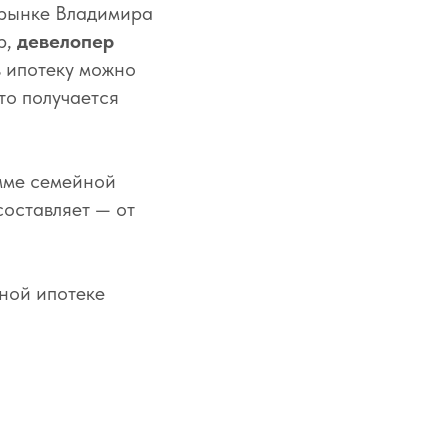
 рынке Владимира
р,
девелопер
в ипотеку можно
то получается
мме семейной
составляет — от
ной ипотеке