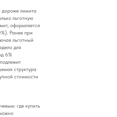
я дороже лимита
олько льготную
имит, оформляется
0%). Ранее при
лючая льготный
ядело для
од 6%
 подлежит
уемая структура
купной стоимости
евым: где купить
 можно