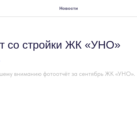
Новости
т со стройки ЖК «УНО»
А
шему вниманию фотоотчёт за сентябрь ЖК «УНО».