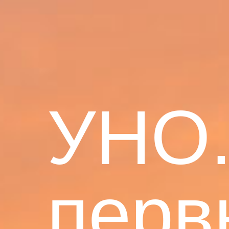
УНО
перв